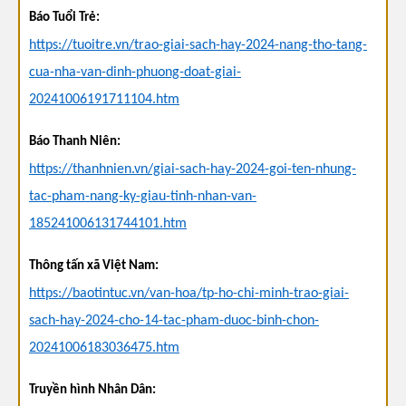
Báo Tuổi Trẻ:
https://tuoitre.vn/trao-giai-sach-hay-2024-nang-tho-tang-
cua-nha-van-dinh-phuong-doat-giai-
20241006191711104.htm
Báo Thanh Niên:
https://thanhnien.vn/giai-sach-hay-2024-goi-ten-nhung-
tac-pham-nang-ky-giau-tinh-nhan-van-
185241006131744101.htm
Thông tấn xã Việt Nam:
https://baotintuc.vn/van-hoa/tp-ho-chi-minh-trao-giai-
sach-hay-2024-cho-14-tac-pham-duoc-binh-chon-
20241006183036475.htm
Truyền hình Nhân Dân: