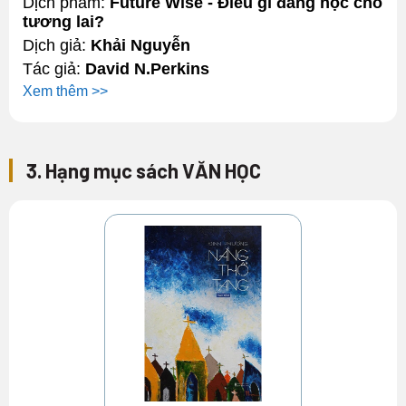
Dịch phẩm:
Future Wise - Điều gì đáng học cho
tương lai?
Dịch giả:
Khải Nguyễn
Tác giả:
David N.Perkins
Xem thêm >>
3. Hạng mục sách VĂN HỌC