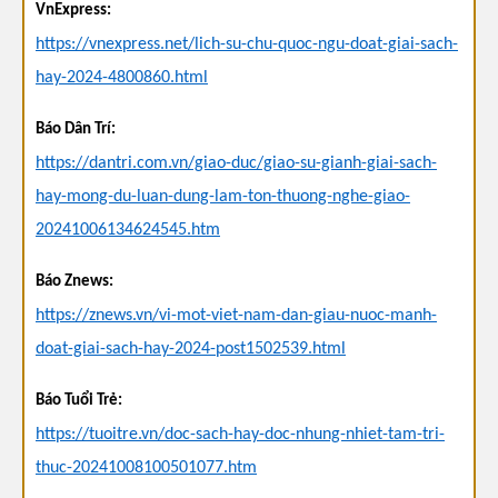
VnExpress:
https://vnexpress.net/lich-su-chu-quoc-ngu-doat-giai-sach-
hay-2024-4800860.html
Báo Dân Trí:
https://dantri.com.vn/giao-duc/giao-su-gianh-giai-sach-
hay-mong-du-luan-dung-lam-ton-thuong-nghe-giao-
20241006134624545.htm
Báo Znews:
https://znews.vn/vi-mot-viet-nam-dan-giau-nuoc-manh-
doat-giai-sach-hay-2024-post1502539.html
Báo Tuổi Trẻ:
https://tuoitre.vn/doc-sach-hay-doc-nhung-nhiet-tam-tri-
thuc-20241008100501077.htm