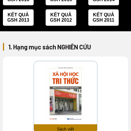
KẾT QUẢ
KẾT QUẢ
KẾT QUẢ
GSH 2013
GSH 2012
GSH 2011
1. Hạng mục sách NGHIÊN CỨU
Sách viết