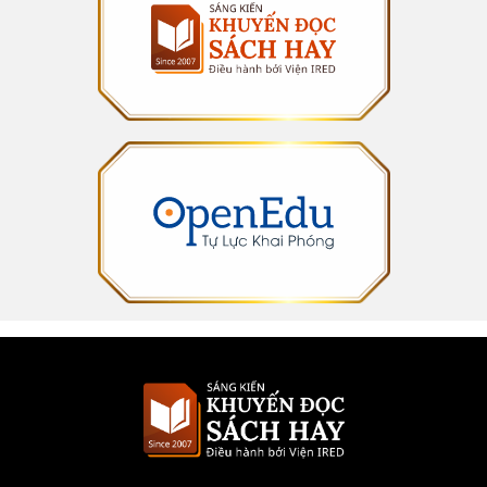
Báo Giáo dục TP.HCM:
https://giaoduc.edu.vn/hai-tua-sach-giao-duc-nhan-giai-
sach-hay-2024/
Doanh Nhân Sài Gòn:
https://doanhnhansaigon.vn/tp-hcm-cong-bo-giai-sach-
hay-2024-313790.html
Doanh Nhân Plus:
https://doanhnhanplus.vn/giai-sach-hay-ton-vinh-sach-quy-
lan-toa-tri-thuc-637913.html
Doanh nghiệp Kinh tế Xanh:
https://doanhnghiepkinhtexanh.vn/hanh-trinh-co-vu-van-
hoa-doc-cua-khuyen-doc-sach-hay-a26804.html