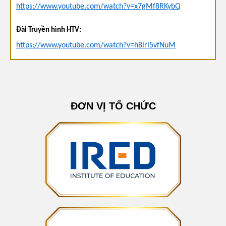
https://www.youtube.com/watch?v=x7gMf8RKybQ
Đài Truyền hình HTV:
https://www.youtube.com/watch?v=h8lrl5vfNuM
Đài Truyền Hình VTC:
https://www.facebook.com/watch/?
mibextid=WC7FNe&v=1269125284124009&rdid=XNpUGm
ĐƠN VỊ TỔ CHỨC
rtBfaZ7TOX
Báo Dân Việt:
https://danviet.vn/tieu-thuyet-nang-tho-tang-cua-dinh-
phuong-doat-giai-sach-hay-2024-20241006135939809.htm
Người Lao động:
https://nld.com.vn/nang-tho-tang-doat-giai-sach-hay-2024-
196241006213218718.htm