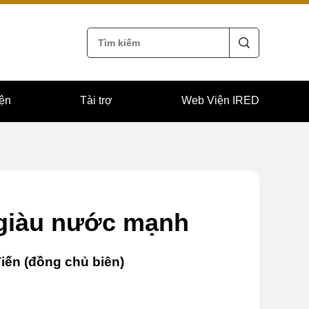
iện
Tài trợ
Web Viện IRED
 giàu nước mạnh
iến (đồng chủ biên)