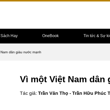
i Sách Hay
OneBook
Tin tức & Sự k
t Nam dân giàu nước mạnh
Vì một Việt Nam dân
Tác giả:
Trần Văn Thọ - Trần Hữu Phúc T