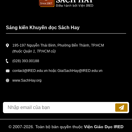
Sáng kiến Khuyến đọc Sách Hay
195-197 Nguyễn Thái Bình, Phường Bến Thành, TP.HCM
(thuộc Quận 1, TP.HCM cũ)
(028) 393.00188
contact@IRED.edu.vn
hoặc
GiaiSachHay@IRED.edu.vn
www.SachHay.org
© 2007-2026. Toàn bộ bản quyền thuộc
Viện Giáo Dục IRED