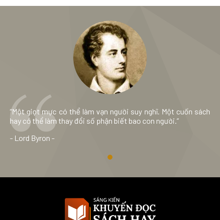
“Một giọt mực có thể làm vạn người suy nghĩ. Một cuốn sách
hay có thể làm thay đổi số phận biết bao con người.”
- Lord Byron -