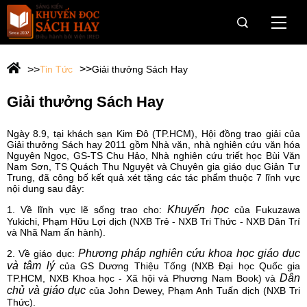
Trang Chủ
Tin Tức
Giải thưởng Sách Hay
Giới thiệu
Giải thưởng Sách Hay
Giải Sách Hay
Ngày 8.9, tại khách sạn Kim Đô (TP.HCM), Hội đồng trao giải của
Giải thưởng Sách hay 2011 gồm Nhà văn, nhà nghiên cứu văn hóa
OneBook
Nguyên Ngọc, GS-TS Chu Hảo, Nhà nghiên cứu triết học Bùi Văn
Nam Sơn, TS Quách Thu Nguyệt và Chuyên gia giáo dục Giản Tư
Câu chuyện dân trí cho vùng khó
Trung, đã công bố kết quả xét tặng các tác phẩm thuộc 7 lĩnh vực
nội dung sau đây:
Hành trình Onebook
Khuyến học
1. Về lĩnh vực lẽ sống trao cho:
của Fukuzawa
Yukichi, Phạm Hữu Lợi dịch (NXB Trẻ - NXB Tri Thức - NXB Dân Trí
và Nhã Nam ấn hành).
Tin tức & Sự kiện
Phương pháp nghiên cứu khoa học giáo dục
2. Về giáo dục:
và tâm lý
của GS Dương Thiệu Tống (NXB Đại học Quốc gia
Tài trợ
Dân
TP.HCM, NXB Khoa học - Xã hội và Phương Nam Book) và
chủ và giáo dục
của John Dewey, Phạm Anh Tuấn dịch (NXB Tri
Web Viện IRED
Thức).