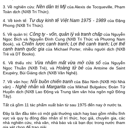
Nền dân trị Mỹ
3. Về nghiên cứu:
của Alexis de Tocqueville, Phạm
Toàn dịch (NXB Tri Thức).
Tư duy kinh tế Việt Nam 1975 - 1989
4. Về kinh tế:
của Đặng
Phong (NXB Tri Thức).
Công ty - vốn, quản lý và tranh chấp
5. Về quản trị:
của Nguyễn
Ngọc Bích và Nguyễn Đình Cung (NXB Tri Thức và Phương Nam
Chiến lược cạnh tranh
; Lợi thế cạnh tranh; Lợi thế
Book), và
cạnh tranh quốc gia
của Michael Porter, nhiều người dịch (NXB
Trẻ và DT Books).
Vừa nhắm mắt vừa mở cửa sổ
6. Về thiếu nhi:
của Nguyễn
Hoàng tử bé
Ngọc Thuần (NXB Trẻ), và
của Antoine de Saint
Exupéry, Bùi Giáng dịch (NXB Văn Nghệ).
Nỗi buồn chiến tranh
7. Về văn học:
của Bảo Ninh (NXB Hội Nhà
Nghệ nhân và Margarita
văn) -
của Mikhail Bulgakov, Đoàn Tử
Huyến dịch (NXB Lao Động và Trung tâm văn hóa ngôn ngữ Đông
Tây).
Tất cả gồm 11 tác phẩm xuất bản từ sau 1975 đến nay ở nước ta.
Đây là lần đầu tiên có một giải thưởng sách hay bao gồm nhiều lĩnh
vực và quy tụ đông đảo nhân sĩ trí thức, học giả, chuyên gia, các
nhà nghiên cứu, nhà văn, nhà báo và cả bạn đọc trong nước tham
gia xét chọn để trao giải.