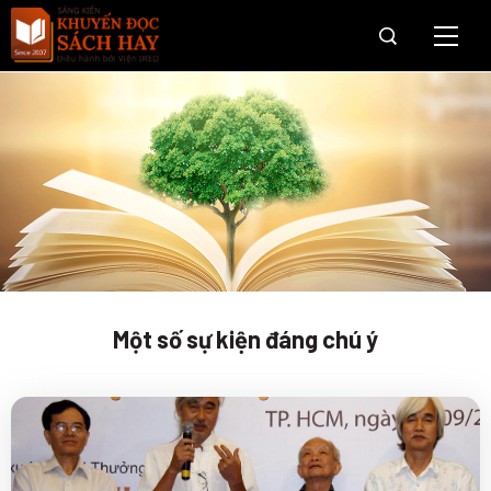
Trang Chủ
Giới thiệu
Giải Sách Hay
OneBook
Câu chuyện dân trí cho vùng khó
Hành trình Onebook
Một số sự kiện đáng chú ý
Tin tức & Sự kiện
Tài trợ
Web Viện IRED