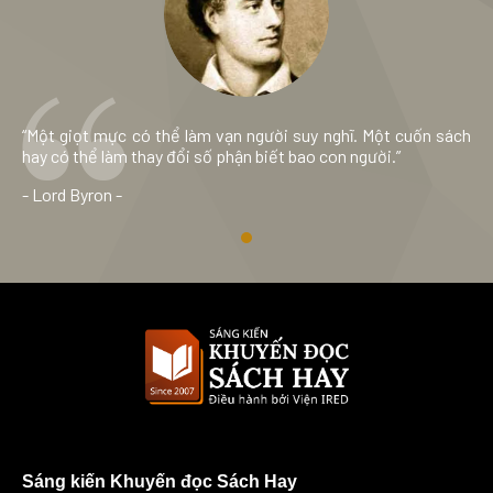
“Một giọt mực có thể làm vạn người suy nghĩ. Một cuốn sách
hay có thể làm thay đổi số phận biết bao con người.”
- Lord Byron -
Sáng kiến Khuyến đọc Sách Hay