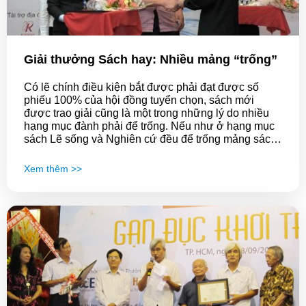
Giải thưởng Sách hay: Nhiều mảng “trống”
Có lẽ chính điều kiện bắt được phải đạt được số
phiếu 100% của hội đồng tuyển chọn, sách mới
được trao giải cũng là một trong những lý do nhiều
hạng mục đành phải để trống. Nếu như ở hạng mục
sách Lẽ sống và Nghiên cứ đều để trống mảng sách
viết thì ở mảng sách Kinh tế lại thiếu mảng sách dịch
được trao giải.
Xem thêm >>