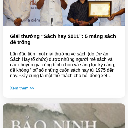
Giải thưởng “Sách hay 2011”: 5 mảng sách
để trống
Lần đầu tiên, một giải thưởng về sách (do Dự án
Sách Hay tổ chức) được những người mê sách và
các chuyên gia cùng bình chọn và sàng lọc kỹ càng,
để không “lọt” sổ những cuốn sách hay từ 1975 đến
nay. Đây cũng là một thử thách cho hội đồng xét
tuyển, khi phải “đánh vật” giữa rừng sách (hơn 600
cuốn được đề cử) để chọn những cuốn xuất sắc nhất
Xem thêm >>
trong quãng thời gian quá dài (36 năm).