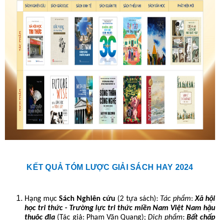
KẾT QUẢ TÓM LƯỢC GIẢI SÁCH HAY 2024
Hạng mục
Sách Nghiên cứu
(2 tựa sách):
Tác phẩm
:
Xã hội
học tri thức - Trường lực tri thức miền Nam Việt Nam hậu
thuộc địa
(Tác giả:
Phạm Văn Quang
);
Dịch phẩm
:
Bất chấp