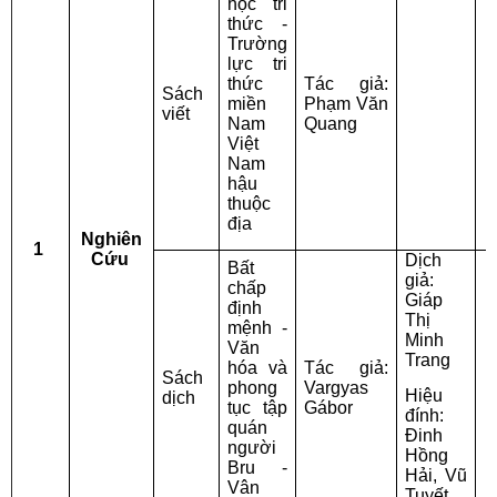
học tri
thức -
Trường
S
lực tri
L
thức
Tác giả:
Sách
miền
Phạm Văn
Đ
viết
Nam
Quang
Việt
g
Nam
hậu
thuộc
địa
Nghiên
1
Cứu
Dịch
Bất
giả:
chấp
Giáp
định
Thị
mệnh -
C
Minh
Văn
Trang
hóa và
Tác giả:
V
Sách
phong
Vargyas
Hiệu
dịch
tục tập
Gábor
đính:
T
quán
Đinh
người
Hồng
D
Bru -
Hải, Vũ
Vân
Tuyết