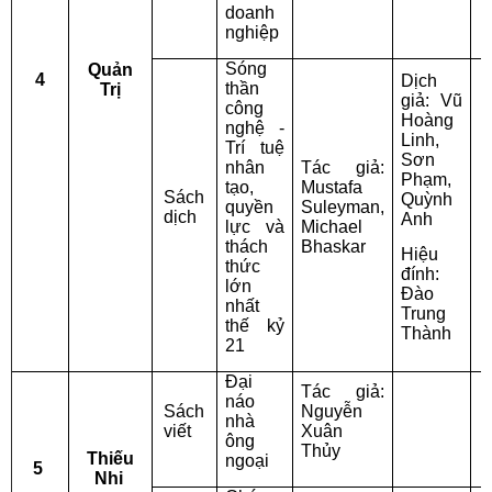
doanh
nghiệp
Sóng
Quản
4
Dịch
thần
Trị
giả: Vũ
công
Hoàng
nghệ -
Linh,
Trí tuệ
Sơn
nhân
Tác giả:
Phạm,
tạo,
Mustafa
T
Sách
Quỳnh
quyền
Suleyman,
dịch
Anh
lực và
Michael
T
thách
Bhaskar
Hiệu
thức
đính:
lớn
Đào
nhất
Trung
thế kỷ
Thành
21
Đại
Tác giả:
náo
Sách
Nguyễn
nhà
viết
Xuân
ông
Thủy
Thiếu
ngoại
5
Nhi