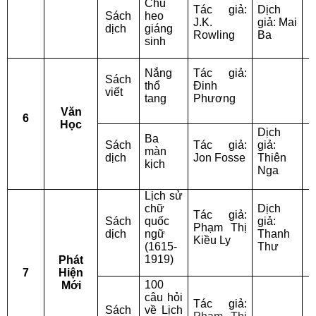
Chú
Tác giả:
Dịch
Sách
heo
J.K.
giả: Mai
dịch
giáng
T
Rowling
Ba
sinh
T
Nắng
Tác giả:
Sách
thổ
Đinh
viết
H
tang
Phương
Văn
6
Học
Dịch
T
Ba
Sách
Tác giả:
giả:
T
màn
dịch
Jon Fosse
Thiên
kịch
Nga
D
Lịch sử
chữ
Dịch
Tác giả:
Sách
quốc
giả:
P
Phạm Thị
dịch
ngữ
Thanh
Kiều Ly
(1615-
Thư
V
1919)
Phát
7
Hiện
100
Mới
câu hỏi
P
Tác giả:
Sách
về Lịch