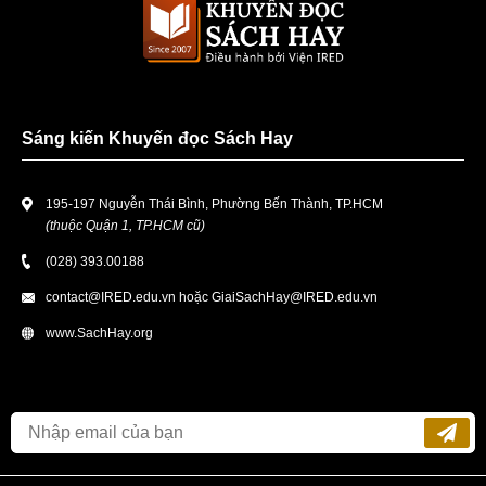
Sáng kiến Khuyến đọc Sách Hay
195-197 Nguyễn Thái Bình, Phường Bến Thành, TP.HCM
(thuộc Quận 1, TP.HCM cũ)
(028) 393.00188
contact@IRED.edu.vn
hoặc
GiaiSachHay@IRED.edu.vn
www.SachHay.org