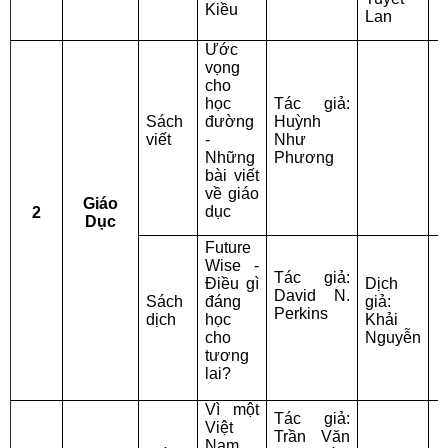
Kiều
Lan
Ước
vọng
cho
học
Tác giả:
Sách
đường
Huỳnh
viết
-
Như
V
Những
Phương
bài viết
về giáo
Giáo
dục
2
Dục
Future
C
Wise -
Tác giả:
Điều gì
Dịch
p
David N.
Sách
đáng
giả:
Perkins
dịch
học
Khải
T
cho
Nguyễn
tương
L
lai?
Vì một
Tác giả:
Việt
Trần Văn
Nam