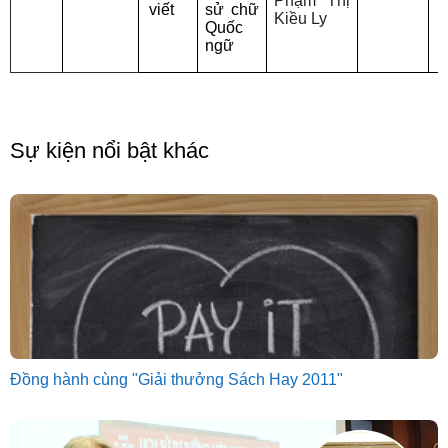
Phạm Thị
viết
sử chữ
Kiều Ly
Quốc
h
ngữ
h
Sự kiện nổi bật khác
Đồng hành cùng "Giải thưởng Sách Hay 2011"