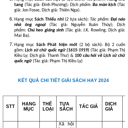
tang
(Tác giả:
Đinh Phương
)
; Dịch phẩm
:
Ba màn kịch
(Tác
giả: Jon Fosse, Dịch giả: Thiên Nga).
Hạng mục
Sách Thiếu nhi
(2 tựa sách):
Tác phẩm
:
Đại náo
nhà ông ngoại
(Tác giả: Nguyễn Xuân Thủy);
Dịch
phẩm
:
Chú heo giáng sinh
(Tác giả: J.K. Rowling, Dịch giả:
Mai Ba
).
Hạng mục
Sách Phát hiện mới
(2 bộ sách): Bộ 2 cuốn
gồm:
Lịch sử chữ quốc ngữ (1615-1919)
(Tác giả: Phạm Thị
Kiều Ly; Dịch giả: Thanh Thư)
&
100 câu hỏi về Lịch sử chữ
quốc ngữ
(Tác giả: Phạm Thị Kiều Ly)
KẾT QUẢ CHI TIẾT GIẢI SÁCH HAY 2024
HẠNG
THỂ
TỰA
DỊCH
STT
TÁC GIẢ
MỤC
LOẠI
SÁCH
GIẢ
Xã hội