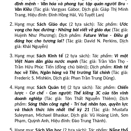
định mệnh - Văn hóa và phong tục tập quán người Bru -
Vân Kiều
(Tác giả:
Vargyas Gábor
, Dịch giả: Giáp Thị Minh
Trang,
Hiệu đính: Đinh Hồng Hải, Vũ Tuyết Lan
)
Hạng mục
Sách Giáo dục
(2 tựa sách):
Tác phẩm
:
Ước
vọng cho học đường - Những bài viết về giáo dục
(Tác giả:
Huỳnh Như Phương
);
Dịch phẩm
:
Future Wise - Điều gì
đáng học cho tương lai?
(Tác giả:
David N. Perkins
, Dịch
giả:
Khải Nguyễn
)
Hạng mục
Sách Kinh tế
(2 tựa sách):
Tác phẩm
:
Vì một
Việt Nam dân giàu nước mạnh
(Tác giả:
Trần Văn Thọ -
Trần Hữu Phúc Tiến (đồng chủ biên)
);
Dịch phẩm
:
Kinh tế
học về Tiền, Ngân hàng và Thị trường Tài chính
(Tác giả:
Frederic S. Mishkin
, Dịch giả:
Phan Trần Trung Dũng
).
Hạng mục
Sách Quản trị
(2 tựa sách):
Tác phẩm
:
Chiến
lược - Cơ chế - Con người: Thế kiềng 3C của tồn vinh
doanh nghiệp
(Tác giả:
Tôn Thất Nguyễn Thiêm
);
Dịch
phẩm
:
Sóng thần công nghệ - Trí tuệ nhân tạo, quyền lực
và thách thức lớn nhất thế kỷ 21
(Tác giả: Mustafa
Suleyman, Michael Bhaskar, Dịch giả:
Vũ Hoàng Linh, Sơn
Phạm, Quỳnh Anh, Hiệu đính: Đào Trung Thành
).
Hạng mục
Sách Văn học
(2 tựa sách):
Tác phẩm
:
Nắng thổ