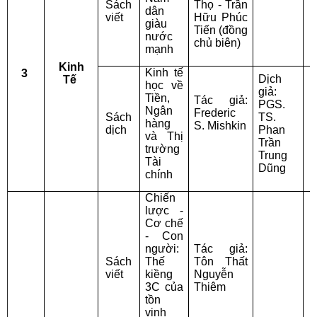
Đ
Sách
Thọ - Trần
dân
viết
Hữu Phúc
giàu
G
Tiến (đồng
nước
N
chủ biên)
mạnh
Kinh
Kinh tế
3
Dịch
Tế
học về
giả:
K
Tiền,
Tác giả:
PGS.
M
Ngân
Frederic
Sách
TS.
B
hàng
S. Mishkin
dịch
Phan
và Thị
Trần
T
trường
Trung
C
Tài
Dũng
chính
Chiến
lược -
Cơ chế
- Con
người:
Tác giả:
Sách
Thế
Tôn Thất
viết
kiềng
Nguyễn
T
3C của
Thiêm
tồn
vinh