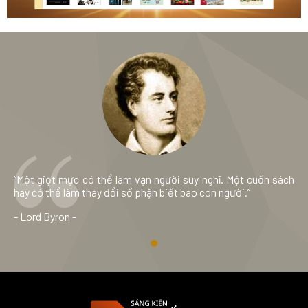
“Một giọt mực có thể làm vạn người suy nghĩ. Một cuốn sách
hay có thể làm thay đổi số phận biết bao con người.”
- Lord Byron -