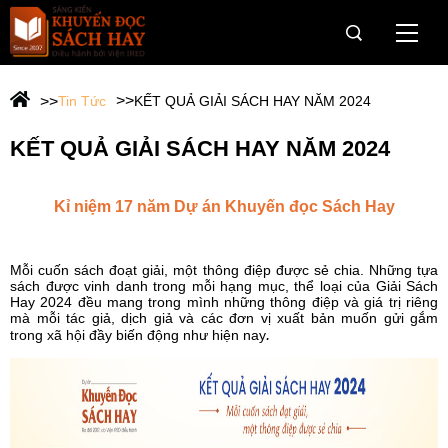
Trang Chủ
Tin Tức
KẾT QUẢ GIẢI SÁCH HAY NĂM 2024
Giới thiệu
KẾT QUẢ GIẢI SÁCH HAY NĂM 2024
Giải Sách Hay
Kỉ niệm 17 năm Dự án Khuyến đọc Sách Hay
OneBook
Câu chuyện dân trí cho vùng khó
Mỗi cuốn sách đoạt giải, một thông điệp được sẻ chia. Những tựa
sách được vinh danh trong mỗi hạng mục, thể loại của Giải Sách
Hành trình Onebook
Hay 2024 đều mang trong mình những thông điệp và giá trị riêng
mà mỗi tác giả, dịch giả và các đơn vị xuất bản muốn gửi gắm
.
trong xã hội đầy biến động như hiện nay
Tin tức & Sự kiện
Tài trợ
Web Viện IRED