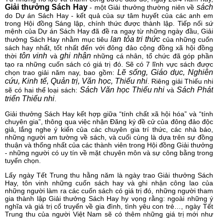
Giải thưởng Sách Hay
sách
- một Giải thưởng thường niên về
do Dự án Sách Hay - kết quả của sự tâm huyết của các anh em
trong Hội đồng Sáng lập, chính thức được thành lập. Tiếp nối sứ
mệnh của Dự án Sách Hay đã đề ra ngay từ những ngày đầu, Giải
lan tỏa tri thức
thưởng Sách Hay nhằm mục tiêu
của những cuốn
sách hay nhất, tốt nhất đến với đông đảo cộng đồng xã hội đồng
tôn vinh
ghi nhận
thời
và
những cá nhân, tổ chức đã góp phần
tạo ra những cuốn sách có giá trị đó. Sẽ có 7 lĩnh vực sách được
Lẽ sống, Giáo dục, Nghiên
chọn trao giải năm nay, bao gồm:
cứu, Kinh tế, Quản trị, Văn học, Thiếu nhi
. Riêng giải Thiếu nhi
Sách Văn học Thiếu nhi
Sách Phát
sẽ có hai thể loại sách:
và
triển Thiếu nhi
.
Giải thưởng Sách Hay kết hợp giữa “tính chất xã hội hóa” và “tính
chuyên gia”, thông qua việc nhận Đăng ký đề cử của đông đảo độc
giả, lắng nghe ý kiến của các chuyên gia trí thức, các nhà báo,
những người am tường về sách, và cuối cùng là dựa trên sự đồng
thuận và thống nhất của các thành viên trong Hội đồng Giải thưởng
- những người có uy tín về mặt chuyên môn và sự công bằng trong
tuyển chọn.
Lấy ngày Tết Trung thu hằng năm là ngày trao Giải thưởng Sách
Hay, tôn vinh những cuốn sách hay và ghi nhận công lao của
những người làm ra các cuốn sách có giá trị đó, những người tham
gia thành lập Giải thưởng Sách Hay hy vọng rằng: ngoài những ý
nghĩa và giá trị cổ truyển về gia đình, tình yêu con trẻ…, ngày Tết
Trung thu của người Việt Nam sẽ có thêm những giá trị mới như