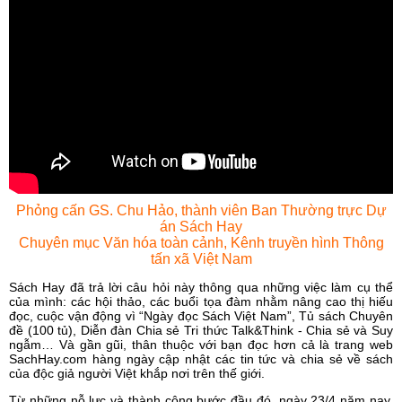
Phỏng cấn GS. Chu Hảo, thành viên Ban Thường trực Dự
án Sách Hay
Chuyên mục Văn hóa toàn cảnh, Kênh truyền hình Thông
tấn xã Việt Nam
Sách Hay đã trả lời câu hỏi này thông qua những việc làm cụ thể
của mình: các hội thảo, các buổi tọa đàm nhằm nâng cao thị hiếu
đọc, cuộc vận động vì “Ngày đọc Sách Việt Nam”, Tủ sách Chuyên
đề (100 tủ), Diễn đàn Chia sẻ Tri thức Talk&Think - Chia sẻ và Suy
ngẫm… Và gần gũi, thân thuộc với bạn đọc hơn cả là trang web
SachHay.com hàng ngày cập nhật các tin tức và chia sẻ về sách
của độc giả người Việt khắp nơi trên thế giới.
Từ những nỗ lực và thành công bước đầu đó, ngày 23/4 năm nay,