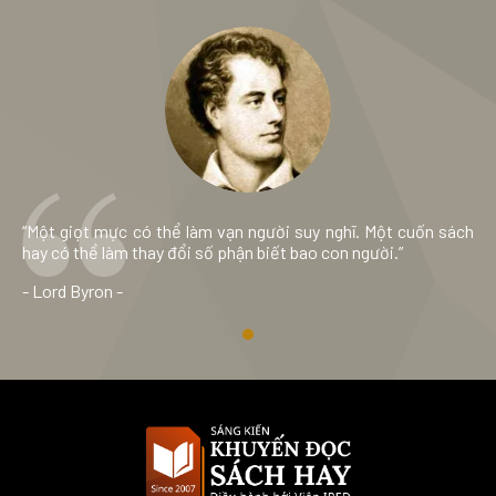
“Một giọt mực có thể làm vạn người suy nghĩ. Một cuốn sách
hay có thể làm thay đổi số phận biết bao con người.”
- Lord Byron -