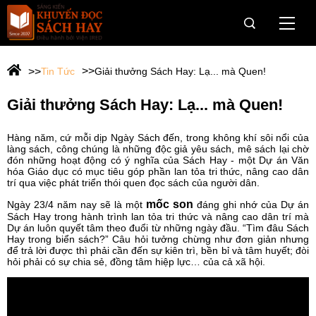
Trang Chủ
Tin Tức
Giải thưởng Sách Hay: Lạ... mà Quen!
Giới thiệu
Giải thưởng Sách Hay: Lạ... mà Quen!
Giải Sách Hay
Hàng năm, cứ mỗi dịp Ngày Sách đến, trong không khí sôi nổi của
làng sách, công chúng là những độc giả yêu sách, mê sách lại chờ
OneBook
đón những hoạt động có ý nghĩa của Sách Hay - một Dự án Văn
hóa Giáo dục có mục tiêu góp phần lan tỏa tri thức, nâng cao dân
Câu chuyện dân trí cho vùng khó
trí qua việc phát triển thói quen đọc sách của người dân.
mốc son
Ngày 23/4 năm nay sẽ là một
đáng ghi nhớ của Dự án
Hành trình Onebook
Sách Hay trong hành trình lan tỏa tri thức và nâng cao dân trí mà
Dự án luôn quyết tâm theo đuổi từ những ngày đầu. “Tìm đâu Sách
Hay trong biển sách?” Câu hỏi tưởng chừng như đơn giản nhưng
Tin tức & Sự kiện
để trả lời được thì phải cần đến sự kiên trì, bền bỉ và tâm huyết; đòi
hỏi phải có sự chia sẻ, đồng tâm hiệp lực… của cả xã hội.
Tài trợ
Web Viện IRED