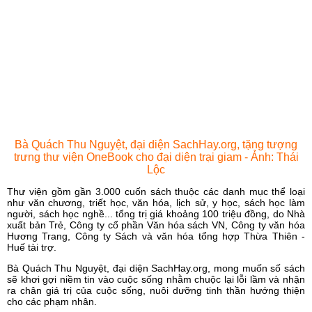
Bà Quách Thu Nguyệt, đại diện SachHay.org, tặng tượng
trưng thư viện OneBook cho đại diện trại giam - Ảnh: Thái
Lộc
Thư viện gồm gần 3.000 cuốn sách thuộc các danh mục thể loại
như văn chương, triết học, văn hóa, lịch sử, y học, sách học làm
người, sách học nghề... tổng trị giá khoảng 100 triệu đồng, do Nhà
xuất bản Trẻ, Công ty cổ phần Văn hóa sách VN, Công ty văn hóa
Hương Trang, Công ty Sách và văn hóa tổng hợp Thừa Thiên -
Huế tài trợ.
Bà Quách Thu Nguyệt, đại diện SachHay.org, mong muốn số sách
sẽ khơi gợi niềm tin vào cuộc sống nhằm chuộc lại lỗi lầm và nhận
ra chân giá trị của cuộc sống, nuôi dưỡng tinh thần hướng thiện
cho các phạm nhân.