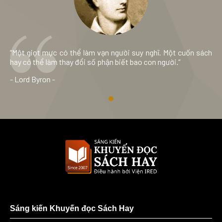
“Một giọt mực có thể làm vạn người suy nghĩ. Một cuốn sách
hay có thể làm thay đổi số phận biết bao con người.”
- Lord Byron -
Sáng kiến Khuyến đọc Sách Hay