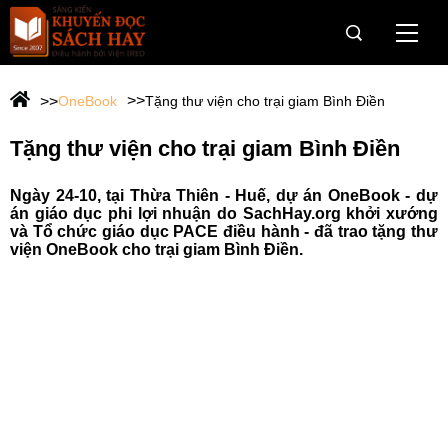
Trang Chủ
OneBook
Tặng thư viện cho trại giam Bình Điền
Giới thiệu
Tặng thư viện cho trại giam Bình Điền
Giải Sách Hay
Ngày 24-10, tại Thừa Thiên - Huế, dự án OneBook - dự
OneBook
án giáo dục phi lợi nhuận do SachHay.org khởi xướng
và Tổ chức giáo dục PACE điều hành - đã trao tặng thư
viện OneBook cho trại giam Bình Điền.
Câu chuyện dân trí cho vùng khó
Hành trình Onebook
Tin tức & Sự kiện
Tài trợ
Web Viện IRED