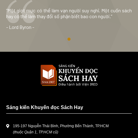
“Một giọt mực có thể làm vạn người suy nghĩ. Một cuốn sách
hay có thể làm thay đổi số phận biết bao con người.”
- Lord Byron -
Sáng kiến Khuyến đọc Sách Hay
195-197 Nguyễn Thái Bình, Phường Bến Thành, TP.HCM
(thuộc Quận 1, TP.HCM cũ)