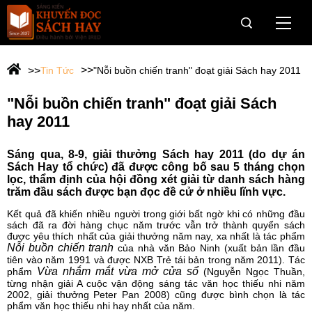
Trang Chủ
Tin Tức
"Nỗi buồn chiến tranh" đoạt giải Sách hay 2011
Giới thiệu
"Nỗi buồn chiến tranh" đoạt giải Sách
Giải Sách Hay
hay 2011
OneBook
Sáng qua, 8-9, giải thưởng Sách hay 2011 (do dự án
Sách Hay tổ chức) đã được công bố sau 5 tháng chọn
Câu chuyện dân trí cho vùng khó
lọc, thẩm định của hội đồng xét giải từ danh sách hàng
trăm đầu sách được bạn đọc đề cử ở nhiều lĩnh vực.
Hành trình Onebook
Kết quả đã khiến nhiều người trong giới bất ngờ khi có những đầu
sách đã ra đời hàng chục năm trước vẫn trở thành quyển sách
được yêu thích nhất của giải thưởng năm nay, xa nhất là tác phẩm
Tin tức & Sự kiện
Nỗi buồn chiến tranh
của nhà văn Bảo Ninh (xuất bản lần đầu
tiên vào năm 1991 và được NXB Trẻ tái bản trong năm 2011). Tác
Vừa nhắm mắt vừa mở cửa sổ
phẩm
(Nguyễn Ngọc Thuần,
Tài trợ
từng nhận giải A cuộc vận động sáng tác văn học thiếu nhi năm
2002, giải thưởng Peter Pan 2008) cũng được bình chọn là tác
phẩm văn học thiếu nhi hay nhất của năm.
Web Viện IRED