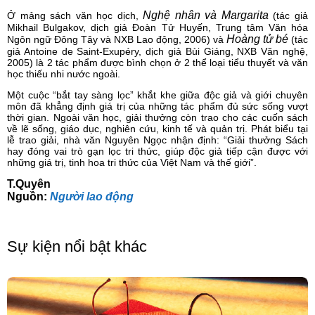
Nghệ nhân và Margarita
Ở mảng sách văn học dịch,
(tác giả
Mikhail Bulgakov, dịch giả Đoàn Tử Huyến, Trung tâm Văn hóa
Hoàng tử bé
Ngôn ngữ Đông Tây và NXB Lao động, 2006) và
(tác
giả Antoine de Saint-Exupéry, dịch giả Bùi Giáng, NXB Văn nghệ,
2005) là 2 tác phẩm được bình chọn ở 2 thể loại tiểu thuyết và văn
học thiếu nhi nước ngoài.
Một cuộc “bắt tay sàng lọc” khắt khe giữa độc giả và giới chuyên
môn đã khẳng định giá trị của những tác phẩm đủ sức sống vượt
thời gian. Ngoài văn học, giải thưởng còn trao cho các cuốn sách
về lẽ sống, giáo dục, nghiên cứu, kinh tế và quản trị. Phát biểu tại
lễ trao giải, nhà văn Nguyên Ngọc nhận định: “Giải thưởng Sách
hay đóng vai trò gạn lọc tri thức, giúp độc giả tiếp cận được với
những giá trị, tinh hoa tri thức của Việt Nam và thế giới”.
T.Quyên
Nguồn:
Người lao động
Sự kiện nổi bật khác