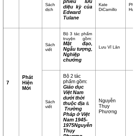
phiêu lưu
Sách
Kate
Ph
diệu kỳ của
dịch
DiCamillo
Hu
Edward
Tulane
Bộ 3 tác phẩm
truyện gồm:
Mật đạo
,
Sách
Lưu Vĩ Lân
Ngẫu tượng,
viết
Nghiệp
chướng
Bộ 2 tác
Phát
phẩm gồm:
7
Hiện
Giáo dục
Mới
Việt Nam
dưới thời
Nguyễn
Sách
thuộc địa
&
Thụy
viết
Trường
Phương
Pháp ở Việt
Nam 1945-
1975Nguyễn
Thụy