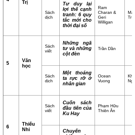
Trị
Tư duy lại
Ram
lợi thế cạnh
Sách
Charan &
Mai
tranh: 6 quy
dịch
Geri
Tru
tắc mới cho
Willigan
thời đại số
Những ngã
Sách
tư và những
Trần Dần
viết
cột đèn
Văn
5
học
Một thoáng
Sách
Ocean
Kh
ta rực rỡ ở
dịch
Vuong
Ng
nhân gian
Cuốn sách
Sách
Phạm Hữu
đầu tiên của
viết
Thiên Ân
Ku Hay
Thiếu
6
Nhi
Chuyến