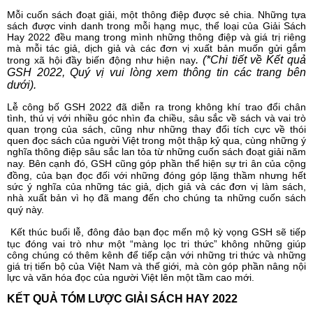
Mỗi cuốn sách đoạt giải, một thông điệp được sẻ chia. Những tựa
sách được vinh danh trong mỗi hạng mục, thể loại của Giải Sách
Hay 2022 đều mang trong mình những thông điệp và giá trị riêng
mà mỗi tác giả, dịch giả và các đơn vị xuất bản muốn gửi gắm
.
(*Chi tiết về Kết quả
trong xã hội đầy biến động như hiện nay
GSH 2022, Quý vị vui lòng xem
thông tin các trang bên
dưới).
Lễ công bố GSH 2022 đã diễn ra trong không khí trao đổi chân
tình, thú vị với nhiều góc nhìn đa chiều, sâu sắc về sách và vai trò
quan trọng của sách, cũng như những thay đổi tích cực về thói
quen đọc sách của người Việt trong một thập kỷ qua, cùng những ý
nghĩa thông điệp sâu sắc lan tỏa từ những cuốn sách đoạt giải năm
nay.
Bên cạnh đó, GSH cũng góp phần thể hiện sự tri ân của cộng
đồng, của bạn đọc đối với những đóng góp lặng thầm nhưng hết
sức ý nghĩa của những tác giả, dịch giả và các đơn vị làm sách,
nhà xuất bản vì họ đã mang đến cho chúng ta những cuốn sách
quý này.
Kết thúc buổi lễ, đông đảo bạn đọc mến mộ kỳ vọng GSH sẽ tiếp
tục đóng vai trò như một “màng lọc tri thức” không những giúp
công chúng có thêm kênh để tiếp cận với những tri thức và những
giá trị tiến bộ của Việt Nam và thế giới, mà còn góp phần nâng nội
lực và văn hóa đọc của người Việt lên một tầm cao mới.
KẾT QUẢ TÓM LƯỢC GIẢI SÁCH HAY 2022