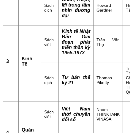
Mĩ trong tầm
Sách
Howard
Hiế
dịch
nhìn đương
Gardner
Tâ
đại
Kinh tế Nhật
Bản: Giai
Sách
Trần Văn
đoạn phát
viết
Thọ
triển thần kỳ
1955-1973
Kinh
3
Tế
Trầ
Thị
Tư bản thế
Sách
Thomas
Chi
dịch
kỷ 21
Piketty
Ho
Thạ
Qu
Việt Nam
Nhóm
Sách
thời chuyển
THINKTANK
viết
VINASA
đổi số
Quản
4