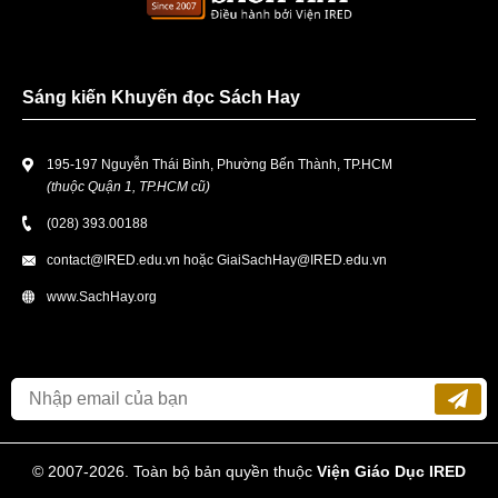
Sáng kiến Khuyến đọc Sách Hay
195-197 Nguyễn Thái Bình, Phường Bến Thành, TP.HCM
(thuộc Quận 1, TP.HCM cũ)
(028) 393.00188
contact@IRED.edu.vn
hoặc
GiaiSachHay@IRED.edu.vn
www.SachHay.org
© 2007-2026. Toàn bộ bản quyền thuộc
Viện Giáo Dục IRED