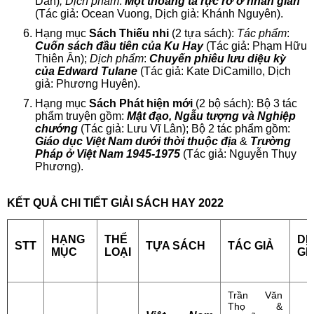
Dần)
; Dịch phẩm
:
Một thoáng ta rực rỡ ở nhân gian
(Tác giả: Ocean Vuong, Dịch giả: Khánh Nguyên).
Hạng mục
Sách Thiếu nhi
(2 tựa sách):
Tác phẩm
:
Cuốn sách đầu tiên của Ku Hay
(Tác giả: Phạm Hữu
Thiên Ân);
Dịch phẩm
:
Chuyến phiêu lưu diệu kỳ
của Edward Tulane
(Tác giả: Kate DiCamillo, Dịch
giả: Phương Huyên).
Hạng mục
Sách
Phát hiện mới
(2 bộ sách): Bộ 3 tác
phẩm truyện gồm:
Mật đạo
, Ngẫu tượng và Nghiệp
chướng
(Tác giả: Lưu Vĩ Lân);
Bộ 2 tác phẩm gồm:
Giáo dục Việt Nam dưới thời thuộc địa
&
Trường
Pháp ở Việt Nam 1945-1975
(Tác giả: Nguyễn Thụy
Phương).
KẾT QUẢ CHI TIẾT
GIẢI SÁCH HAY 2022
HẠNG
THỂ
DỊ
STT
TỰA SÁCH
TÁC GIẢ
MỤC
LOẠI
GI
Trần Văn
Thọ &