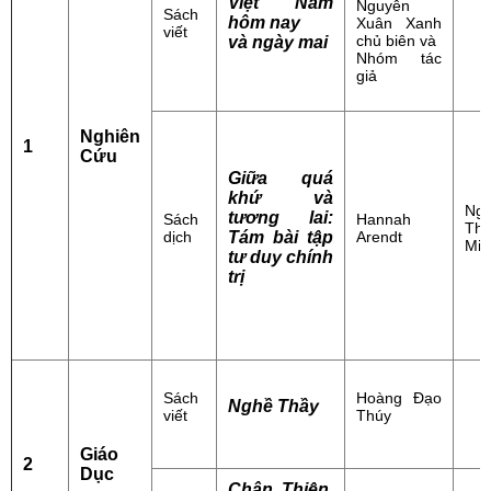
Việt Nam
Nguyễn
Sách
hôm nay
Xuân Xanh
viết
chủ biên và
và ngày mai
Nhóm tác
giả
Nghiên
1
Cứu
Giữa quá
khứ và
Ng
tương lai:
Sách
Hannah
Thị
dịch
Tám bài tập
Arendt
Min
tư duy chính
trị
Sách
Hoàng Đạo
Nghề Thầy
viết
Thúy
Giáo
2
Dục
Chân, Thiện,