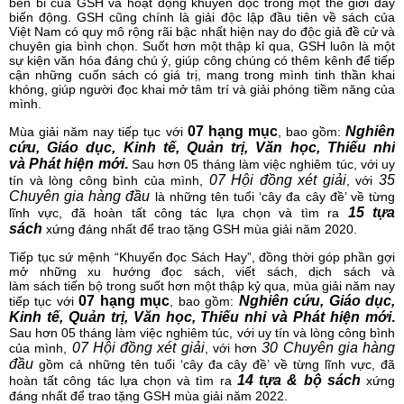
bền bỉ của GSH và hoạt động khuyến đọc trong một thế giới đầy
biến động. GSH cũng chính là giải độc lập đầu tiên về sách của
Việt Nam có quy mô rộng rãi bậc nhất hiện nay do độc giả đề cử và
chuyên gia bình chọn. Suốt hơn một thập kỉ qua, GSH luôn là một
sự kiện văn hóa đáng chú ý, giúp công chúng có thêm kênh để tiếp
cận những cuốn sách có giá trị, mang trong mình tinh thần khai
khóng, giúp người đọc khai mở tâm trí và giải phóng tiềm năng của
mình.
07
hạng mục
Nghiên
Mùa giải năm nay tiếp tục với
, bao gồm:
cứu, Giáo dục, Kinh tế, Quản trị, Văn học, Thiếu nhi
và
Phát hiện mới
.
Sau hơn 05 tháng làm việc nghiêm túc, với uy
07 Hội đồng xét giải
35
tín và lòng công bình của mình,
, với
Chuyên gia hàng đầu
là
những tên tuổi ‘cây đa cây đề’ về từng
15 tựa
lĩnh vực, đã hoàn tất công tác lựa chọn và tìm ra
sách
xứng đáng nhất để trao tặng GSH mùa giải năm 2020.
Tiếp tục sứ mệnh “Khuyến đọc Sách Hay”, đồng thời góp phần gợi
mở những xu hướng đọc sách, viết sách, dịch sách và
làm sách tiến bộ trong suốt hơn một thập kỷ qua, mùa giải năm nay
07
hạng mục
Nghiên cứu, Giáo dục,
tiếp tục với
, bao gồm:
Kinh tế, Quản trị, Văn học, Thiếu nhi và
Phát hiện mới
.
Sau hơn 05 tháng làm việc nghiêm túc, với uy tín và lòng công bình
07 Hội đồng xét giải
30 Chuyên gia hàng
của mình,
, với hơn
đầu
gồm cả
những tên tuổi ‘cây đa cây đề’ về từng lĩnh vực, đã
14 tựa & bộ sách
hoàn tất công tác lựa chọn và tìm ra
xứng
đáng nhất để trao tặng GSH mùa giải năm 2022.