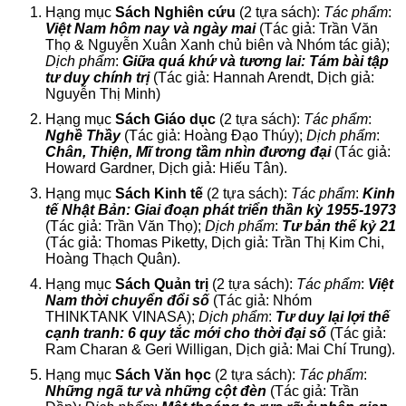
Hạng mục
Sách Nghiên cứu
(2 tựa sách):
Tác phẩm
:
Việt Nam hôm nay và ngày mai
(Tác giả: Trần Văn
Thọ & Nguyễn Xuân Xanh chủ biên và Nhóm tác giả);
Dịch phẩm
:
Giữa quá khứ và tương lai: Tám bài tập
tư duy chính trị
(Tác giả: Hannah Arendt, Dịch giả:
Nguyễn Thị Minh)
Hạng mục
Sách Giáo dục
(2 tựa sách):
Tác phẩm
:
Nghề
Thầy
(Tác giả: Hoàng Đạo Thúy);
Dịch phẩm
:
Chân, Thiện, Mĩ trong tầm nhìn đương đại
(Tác giả:
Howard Gardner, Dịch giả: Hiếu Tân).
Hạng mục
Sách Kinh tế
(2 tựa sách):
Tác phẩm
:
Kinh
tế Nhật Bản: Giai đoạn phát triển thần kỳ 1955-1973
(Tác giả: Trần Văn Thọ);
Dịch phẩm
:
Tư bản thế kỷ 21
(Tác giả: Thomas Piketty, Dịch giả: Trần Thị Kim Chi,
Hoàng Thạch Quân).
Hạng mục
Sách Quản trị
(2 tựa sách):
Tác phẩm
:
Việt
Nam thời chuyển đổi số
(Tác giả: Nhóm
THINKTANK VINASA);
Dịch phẩm
:
Tư duy lại lợi thế
cạnh tranh: 6 quy tắc mới cho thời đại số
(Tác giả:
Ram Charan & Geri Willigan, Dịch giả: Mai Chí Trung).
Hạng mục
Sách Văn học
(2 tựa sách):
Tác phẩm
:
Những ngã tư và những cột đèn
(Tác giả: Trần