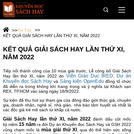
Trang Chủ
Tin Tức
KẾT QUẢ GIẢI SÁCH HAY LẦN THỨ XI, NĂM 2022
Giới thiệu
KẾT QUẢ GIẢI SÁCH HAY LẦN THỨ XI,
Giải Sách Hay
NĂM 2022
OneBook
Tiếp nối thành công của 10 mùa giải trước, Lễ công bố Giải Sách
Viện Giáo Dục IRED
Dự án
Hay lần thứ XI, năm 2022 do
,
Câu chuyện dân trí cho vùng khó
Khuyến đọc Sách Hay
Sáng kiến OpenEdu
và
đồng tổ chức
đã diễn ra trong không khí trang trọng và ý nghĩa tại Khách sạn
Hành trình Onebook
REX, TP.HCM vào sáng ngày 18/9/2022.
Sự kiện đã thu hút sự tham gia của đông đảo giới thức giả, chuyên
gia, doanh nhân, nghệ sĩ, nhà giáo, nhà báo tâm huyết và nhất là
Tin tức & Sự kiện
các độc giả trẻ mê sách từ khắp cả nước.
Tài trợ
Giải Sách Hay lần thứ XI, năm 2022
đánh dấu cột mốc
15 năm
kỷ niệm
ra đời Dự án Khuyến đọc Sách Hay và GSH 2022
mùa
giải
thứ XI
cũng chạm mốc là
, qua đó thể hiện sức sống
Web Viện IRED