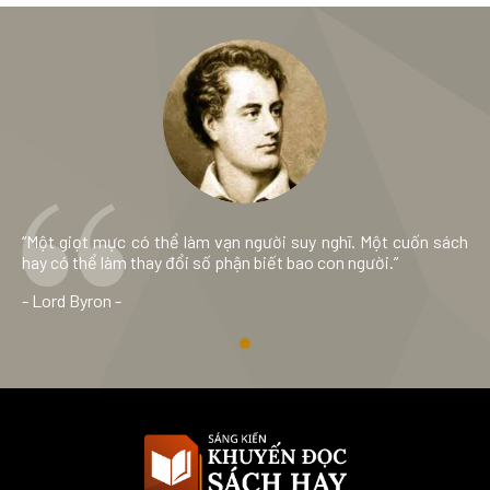
“Một giọt mực có thể làm vạn người suy nghĩ. Một cuốn sách
hay có thể làm thay đổi số phận biết bao con người.”
- Lord Byron -