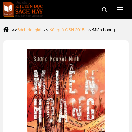
Trang Chủ
Sách đạt giải
Kết quả GSH 2015
Miền hoang
Giới thiệu
Giải Sách Hay
OneBook
Câu chuyện dân trí cho vùng khó
Hành trình Onebook
Tin tức & Sự kiện
Tài trợ
Web Viện IRED