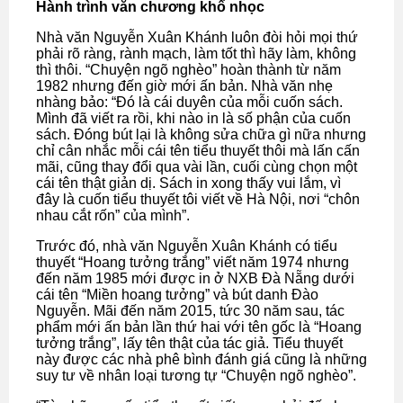
Hành trình văn chương khổ nhọc
Nhà văn Nguyễn Xuân Khánh luôn đòi hỏi mọi thứ
phải rõ ràng, rành mạch, làm tốt thì hãy làm, không
thì thôi. “Chuyện ngõ nghèo” hoàn thành từ năm
1982 nhưng đến giờ mới ấn bản. Nhà văn nhẹ
nhàng bảo: “Đó là cái duyên của mỗi cuốn sách.
Mình đã viết ra rồi, khi nào in là số phận của cuốn
sách. Đóng bút lại là không sửa chữa gì nữa nhưng
chỉ cân nhắc mỗi cái tên tiểu thuyết thôi mà lấn cấn
mãi, cũng thay đổi qua vài lần, cuối cùng chọn một
cái tên thật giản dị. Sách in xong thấy vui lắm, vì
đây là cuốn tiểu thuyết tôi viết về Hà Nội, nơi “chôn
nhau cắt rốn” của mình”.
Trước đó, nhà văn Nguyễn Xuân Khánh có tiểu
thuyết “Hoang tưởng trắng” viết năm 1974 nhưng
đến năm 1985 mới được in ở NXB Đà Nẵng dưới
cái tên “Miền hoang tưởng” và bút danh Đào
Nguyễn. Mãi đến năm 2015, tức 30 năm sau, tác
phẩm mới ấn bản lần thứ hai với tên gốc là “Hoang
tưởng trắng”, lấy tên thật của tác giả. Tiểu thuyết
này được các nhà phê bình đánh giá cũng là những
suy tư về nhân loại tương tự “Chuyện ngõ nghèo”.