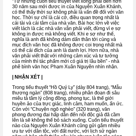
“Từ những cuốn tiểu thuyết viết xong phải đến hơn
30 năm sau mới được in của Nguyễn Xuân Khánh,
có thể thấy thời sự không phải là vấn đề đối với văn
học. Thời sự chỉ là cái cớ, điều quan trọng nhất là
cái tài và cái tâm của nhà văn. Bài học lớn về việc
viết lách là các nhà văn vẫn phải viết, đừng vì e sợ
không in được mà không viết. Khi e sợ như thế,
nghĩa là anh đã không dám dấn thân tới cùng và
mục đích văn học đã không được coi trọng nhất mà
có thể cái đích của anh là danh lợi. Hơn nữa, nhà
văn phải viết thật với những cảm xúc và tư tưởng
của mình thì tác phẩm mới có giá trị lâu bền” - nhà
phê bình văn học Phạm Xuân Nguyên nhìn nhận.
| NHẬN XÉT |
Trong tiểu thuyết “Hồ Quý Ly” (dày 804 trang), “Mẫu
thượng ngàn” (808 trang), nhiều phân đoạn đi sâu
miêu tả tâm lý cộng đồng, phong tục, là thế giới
huyền ảo của trực giác, linh cảm, ham muốn, ẩn ức.
Còn với “Chuyện ngõ nghèo” (320 trang), văn
phong đương đại hấp dẫn đến nỗi độc giả đã cầm
lên là sẽ không thể bỏ sách xuống. Cuốn tiểu thuyết
nào của Nguyễn Xuân Khánh cũng gửi gắm nhiều
ưu tư với dân tộc, với đất nước, với lịch sử ngàn