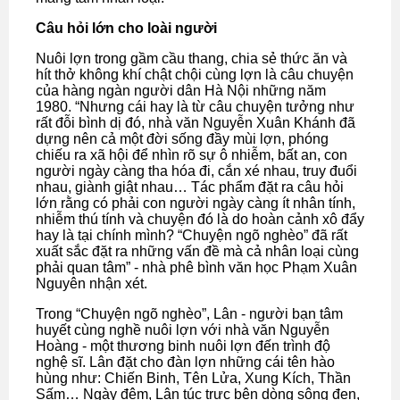
Câu hỏi lớn cho loài người
Nuôi lợn trong gầm cầu thang, chia sẻ thức ăn và
hít thở không khí chật chội cùng lợn là câu chuyện
của hàng ngàn người dân Hà Nội những năm
1980. “Nhưng cái hay là từ câu chuyện tưởng như
rất đỗi bình dị đó, nhà văn Nguyễn Xuân Khánh đã
dựng nên cả một đời sống đầy mùi lợn, phóng
chiếu ra xã hội để nhìn rõ sự ô nhiễm, bất an, con
người ngày càng tha hóa đi, cắn xé nhau, truy đuổi
nhau, giành giật nhau… Tác phẩm đặt ra câu hỏi
lớn rằng có phải con người ngày càng ít nhân tính,
nhiễm thú tính và chuyện đó là do hoàn cảnh xô đẩy
hay là tại chính mình? “Chuyện ngõ nghèo” đã rất
xuất sắc đặt ra những vấn đề mà cả nhân loại cùng
phải quan tâm” - nhà phê bình văn học Phạm Xuân
Nguyên nhận xét.
Trong “Chuyện ngõ nghèo”, Lân - người bạn tâm
huyết cùng nghề nuôi lợn với nhà văn Nguyễn
Hoàng - một thương binh nuôi lợn đến trình độ
nghệ sĩ. Lân đặt cho đàn lợn những cái tên hào
hùng như: Chiến Binh, Tên Lửa, Xung Kích, Thần
Sấm… Ngày đêm, Lân túc trực bên dòng sông đen,