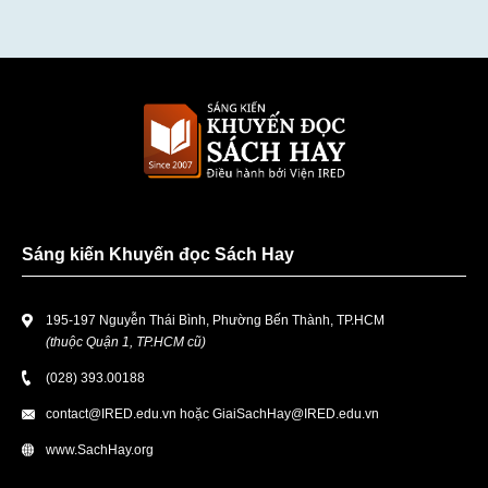
Sáng kiến Khuyến đọc Sách Hay
195-197 Nguyễn Thái Bình, Phường Bến Thành, TP.HCM
(thuộc Quận 1, TP.HCM cũ)
(028) 393.00188
contact@IRED.edu.vn
hoặc
GiaiSachHay@IRED.edu.vn
www.SachHay.org