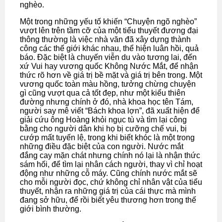
nghèo.
Một trong những yếu tố khiến “Chuyện ngõ nghèo”
vượt lên trên tầm cỡ của một tiểu thuyết đương đại
thông thường là việc nhà văn đã xây dựng thành
công các thế giới khác nhau, thể hiện luân hồi, quả
báo. Đặc biệt là chuyến viễn du vào tương lai, đến
xứ Vui hay vương quốc Không Nước Mắt, để nhận
thức rõ hơn về giá trị bề mặt và giá trị bên trong. Một
vương quốc toàn màu hồng, tưởng chừng chuyện
gì cũng vượt qua cả tốt đẹp, như một kiểu thiên
đường nhưng chính ở đó, nhà khoa học tên Tám,
người say mê viết “Bách khoa lợn”, đã xuất hiện để
giải cứu ông Hoàng khỏi ngục tù và tìm lại công
bằng cho người dân khi họ bị cưỡng chế vui, bị
cướp mất tuyến lệ, trong khi biết khóc là một trong
những điều đặc biệt của con người. Nước mắt
đắng cay mặn chát nhưng chính nó lại là nhận thức
sám hối, để tìm lại nhân cách người, thay vì chỉ hoạt
động như những cỗ máy. Cũng chính nước mắt sẽ
cho mỗi người đọc, chứ không chỉ nhân vật của tiểu
thuyết, nhận ra những giá trị của cái thực mà mình
đang sở hữu, để rồi biết yêu thương hơn trong thế
giới bình thường.