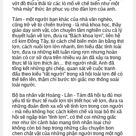
vớt đồ thừa thãi từ các lò mổ về chế biến như một
“nhà máy” thức ăn phục vụ cho đàn lợn của anh.
Tám - một người bạn khác của nhà văn nghèo,
cũng trở về từ chiến trường - là nhà khoa học, thầy
giáo dạy sinh vật, còn chuyên tâm nghiên cứu cả lý
thuyết luận về lợn, đưa ra “Bách khoa lợn”, liên hệ
cổ kim Đông Tây, từ cách chế biến món ăn bằng thịt
lợn, cách nuôi lợn lớn nhanh, tìm hiểu đặc tính loài
lợn, đưa ra những kết luận rùng rợn nhưng hoàn
toàn có cơ sở dựa trên nhiều vụ án đã xảy ra trong
thực tế là lợn thích ăn… thịt người nhất. Anh đã
tổng kết những ghi chép, quan sát về cuộc tranh
đấu theo kiểu “rất người” trong xã hội loài lợn để có
thể tiến lên, thậm chí bước tới giấc mơ thống soái
loài người.
Bộ ba nhân vật Hoàng - Lân - Tám đã hội tụ đủ mọi
yếu tố từ thực tế nuôi lợn tới triết học về lợn, đưa ra
những đoán định xa xôi về tính lợn trong con người
- mà nếu không học cách kiềm chế và loại bỏ thì xã
hội sẽ ngập tràn “tính lợn”, có thể coi những giấc
mơ như lời cảnh báo mang tính nhân loại chứ
không còn bó hẹp trong những câu chuyện bon
chen chật vật của những phận người trong một ngõ