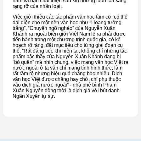
năm và bản chất thiện sâu kín nhưng luôn tỏa sáng
rạng rỡ của nhân loại.
Việc giới thiệu các tác phẩm văn học tầm cỡ, có thể
đại diện cho một nền văn học như “Hoang tưởng
trắng”, “Chuyện ngõ nghèo” của Nguyễn Xuân
Khánh ra ngoài biên giới Việt Nam lẽ ra phải được
tiến hành trong một chương trình quốc gia, có kế
hoạch rõ ràng, đặt mục tiêu cho từng giai đoạn cụ
thể. “Rất đáng tiếc khi hiện tại, không chỉ những tác
phẩm bậc thầy của Nguyễn Xuân Khánh đang bị
“bỏ quên” mà nhìn chung, việc mang văn học Việt ra
nước ngoài ở ta vẫn chỉ mang tính hình thức, làm
rất rầm rộ nhưng hiệu quả chẳng bao nhiêu. Dịch
văn học Việt được chăng hay chớ, chỉ phụ thuộc
vào dịch giả nước ngoài” - nhà phê bình Phạm
Xuân Nguyên đồng thời là dịch giả với bút danh
Ngân Xuyên tự sự.