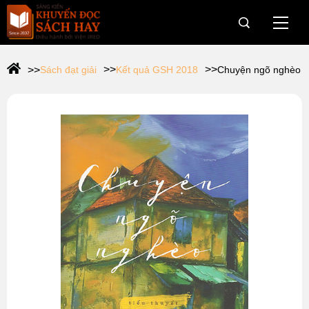
Trang Chủ
Sách đạt giải
Kết quả GSH 2018
Chuyện ngõ nghèo
Giới thiệu
Giải Sách Hay
OneBook
Câu chuyện dân trí cho vùng khó
Hành trình Onebook
Tin tức & Sự kiện
Tài trợ
Web Viện IRED